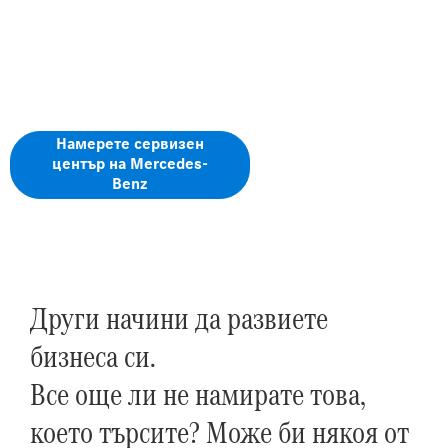
посещение за сервиз сега!
Искате да се възползвате от разнообразните
услуги, предлагани от Mercedes-Benz MobiloVan?
Запишете час през Вашия Mercedes-Benz App.
Намерете сервизен
център на Mercedes-
Benz
Други начини да развиете
бизнеса си.
Все още ли не намирате това,
което търсите? Може би някоя от