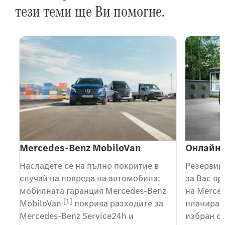
тези теми ще Ви помогне.
Mercedes-Benz MobiloVan
Онлайн 
Насладете се на пълно покритие в
Резервира
случай на повреда на автомобила:
за Вас вр
мобилната гаранция Mercedes-Benz
на Merce
[1]
MobiloVan
покрива разходите за
планирате
Mercedes-Benz Service24h и
избран от