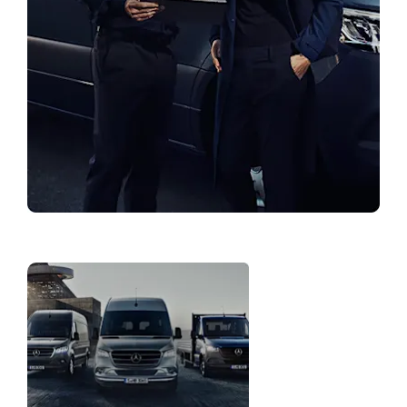
Намерете дилър
Решение за
Вашия автопарк