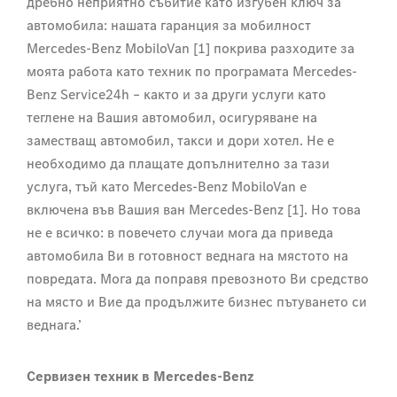
дребно неприятно събитие като изгубен ключ за
автомобила: нашата гаранция за мобилност
Mercedes-Benz MobiloVan [1] покрива разходите за
моята работа като техник по програмата Mercedes-
Benz Service24h – както и за други услуги като
теглене на Вашия автомобил, осигуряване на
заместващ автомобил, такси и дори хотел. Не е
необходимо да плащате допълнително за тази
услуга, тъй като Mercedes-Benz MobiloVan е
включена във Вашия ван Mercedes-Benz [1]. Но това
не е всичко: в повечето случаи мога да приведа
автомобила Ви в готовност веднага на мястото на
повредата. Мога да поправя превозното Ви средство
на място и Вие да продължите бизнес пътуването си
веднага.’
Сервизен техник в Mercedes-Benz