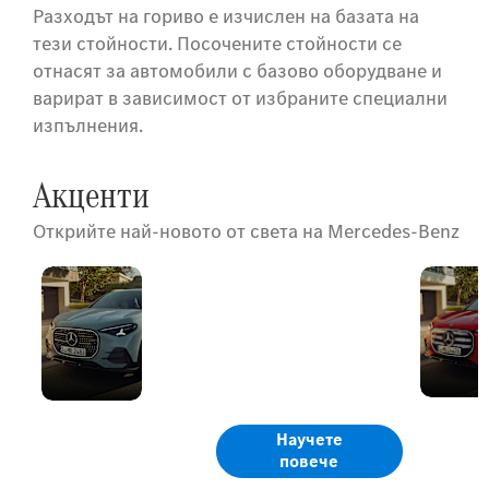
Разходът на гориво е изчислен на базата на
тези стойности. Посочените стойности се
отнасят за автомобили с базово оборудване и
варират в зависимост от избраните специални
изпълнения.
Акценти
Открийте най-новото от света на Mercedes-Benz
Новият
Кара Ви да се
GLA
чувствате като у
дома, дори когато
всичко е ново.
Научете
повече