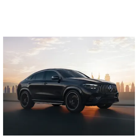
Към
премиерата