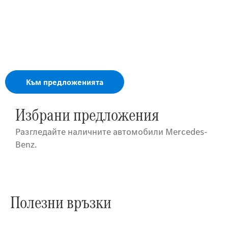
Горещи оферти
Очакват те последни 20 налични на склад GLE и GLS
с отстъпка до 20 000 € / 39 116,60 лв с ДДС.
Офертата важи за конкретни автомобили и е до изчерпване на
наличностите.
Към предложенията
Избрани предложения
Разгледайте наличните автомобили Mercedes-
Benz.
Полезни връзки