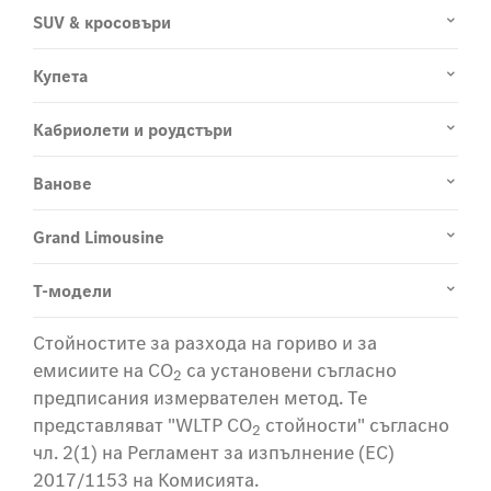
SUV & кросовъри
Купета
Кабриолети и роудстъри
Ванове
Grand Limousine
T-модели
Стойностите за разхода на гориво и за
емисиите на CO
са установени съгласно
2
предписания измервателен метод. Те
представляват "WLTP CO
стойности" съгласно
2
чл. 2(1) на Регламент за изпълнение (ЕС)
2017/1153 на Комисията.