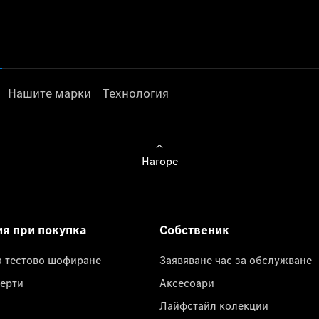
Нашите марки
Технология
Нагоре
ия при покупка
Собственик
а тестово шофиране
Заявяване час за обслужване
ерти
Аксесоари
Лайфстайл колекции