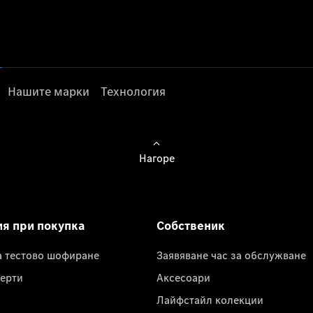
Нашите марки
Технология
Нагоре
ия при покупка
Собственик
а тестово шофиране
Заявяване час за обслужване
ерти
Аксесоари
Лайфстайл колекции