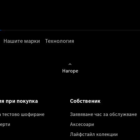
Нашите марки
Технология
Нагоре
ия при покупка
Собственик
а тестово шофиране
Заявяване час за обслужване
ерти
Аксесоари
Лайфстайл колекции